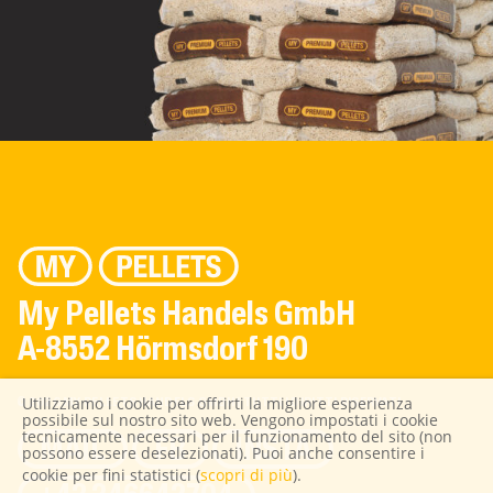
My Pellets Handels GmbH
A-8552 Hörmsdorf 190
Utilizziamo i cookie per offrirti la migliore esperienza
© 2026 MY PELLETS HANDELS GMBH | TUTTI I DIRITTI RISERVATI
possibile sul nostro sito web. Vengono impostati i cookie
tecnicamente necessari per il funzionamento del sito (non
MAIL
FB
INSTA
possono essere deselezionati). Puoi anche consentire i
cookie per fini statistici (
scopri di più
).