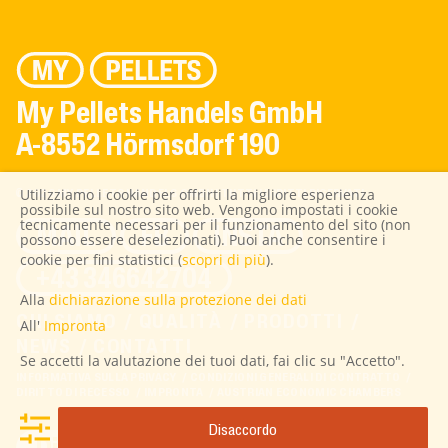
My Pellets Handels GmbH
A-8552 Hörmsdorf 190
Utilizziamo i cookie per offrirti la migliore esperienza
© 2026 MY PELLETS HANDELS GMBH | TUTTI I DIRITTI RISERVATI
possibile sul nostro sito web. Vengono impostati i cookie
tecnicamente necessari per il funzionamento del sito (non
MAIL
FB
INSTA
possono essere deselezionati). Puoi anche consentire i
cookie per fini statistici (
scopri di più
).
+43 346642704
Alla
dichiarazione sulla protezione dei dati
CHI SIAMO
QUALITÀ
PRODOTTI
All'
Impronta
NEWS
CONTATTI
Se accetti la valutazione dei tuoi dati, fai clic su "Accetto".
INFORMATIVA SULLA PRIVACY
CONDIZIONI GENERALI DI CONTRATTO
DIRITTO DI RECESSO
IMPRONTA
AUSTRIAN ECONOMIC CHAMBERS
Disaccordo
Diritto di recesso