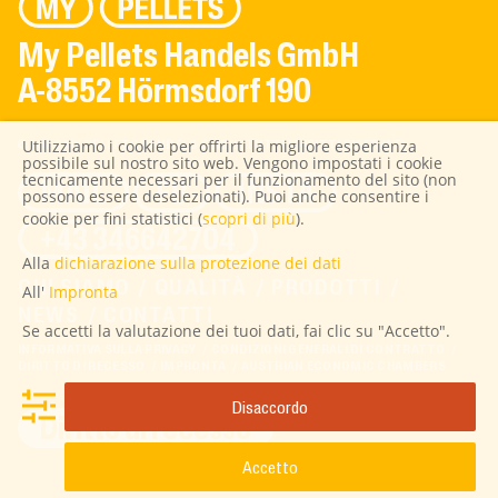
My Pellets Handels GmbH
A-8552 Hörmsdorf 190
Utilizziamo i cookie per offrirti la migliore esperienza
© 2026 MY PELLETS HANDELS GMBH | TUTTI I DIRITTI RISERVATI
possibile sul nostro sito web. Vengono impostati i cookie
tecnicamente necessari per il funzionamento del sito (non
MAIL
FB
INSTA
possono essere deselezionati). Puoi anche consentire i
cookie per fini statistici (
scopri di più
).
+43 346642704
Alla
dichiarazione sulla protezione dei dati
CHI SIAMO
QUALITÀ
PRODOTTI
All'
Impronta
NEWS
CONTATTI
Se accetti la valutazione dei tuoi dati, fai clic su "Accetto".
INFORMATIVA SULLA PRIVACY
CONDIZIONI GENERALI DI CONTRATTO
DIRITTO DI RECESSO
IMPRONTA
AUSTRIAN ECONOMIC CHAMBERS
Disaccordo
Diritto di recesso
Accetto